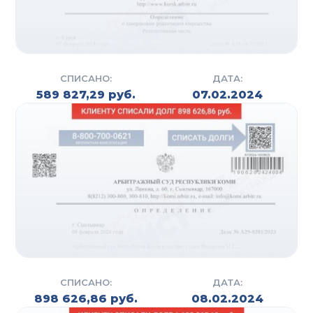
В случае подтверждения нарушений со стороны
кредитной организации или коллекторского
агентства направим заявления в
правоохранительные органы и суд. Наш юрист
будет помогать на протяжении всего периода
СПИСАНО:
ДАТА:
589 827,29 руб.
07.02.2024
судебного разбирательства. Переговоры с
коллекторами мы также берем на себя.
Отказаться от взаимодействия со всеми
кредиторами можно при подключении в нашей
компании услуги «Адвокат».
ЧТО ВЫ ПОЛУЧАЕТЕ В
РЕЗУЛЬТАТЕ
В случае выявления нарушений при
действующей услуге на коллекторское агентство
СПИСАНО:
ДАТА:
возможно будет наложен штраф до 2 млн.
898 626,86 руб.
08.02.2024
рублей. Если на организацию уже поступали